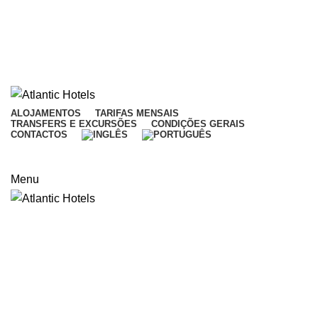
TELEFONE:
(+351) 282 040 953 - Chamada
para rede fixa nacional
TELEMÓVEL:
(+351) 937 852 432 - Chamada
para rede móvel nacional
ALOJAMENTOS
TARIFAS MENSAIS
TRANSFERS E EXCURSÕES
CONDIÇÕES GERAIS
CONTACTOS
NOVA RESERVA | EDITAR/CANCELAR RESERVA
Menu