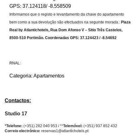
GPS: 37.124118/ -8.558509
Informamos que o registo e levantamento da chave do apartamento
bem como a sua devolução são efectuados na seguinte morada.:
Plaza
Real by Atlantichotels, Rua Dom Afonso V – Sitio Três Castelos,
8500-510 Portimão.
Coordenadas GPS: 37.124423 / -8.54692
RESERVE JÁ
RNAL:
Categoria:
Apartamentos
Contactos:
Studio 17
*Telefone:
(+351) 282 040 953 / **
Telemóvel:
(+351) 937 852 432
Correio electrónico:
reservas1@atlantichotels.pt